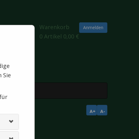
Warenkorb
Anmelden
0
Artikel
0,00 €
dige
 Sie
für
A+
A-