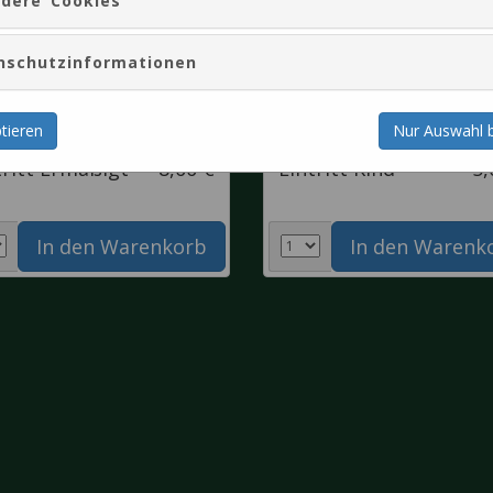
dere Cookies
nschutzinformationen
Nur Auswahl b
ptieren
tritt Ermäßigt
8,00 €
Eintritt Kind
5,