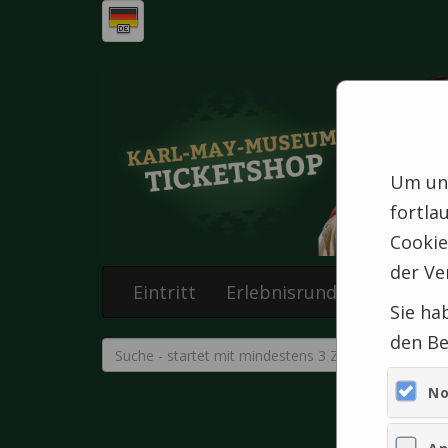
Um uns
fortla
Cookie
der Ve
Eintritt
Erlebnisrundgänge
G
Sie ha
den Be
No