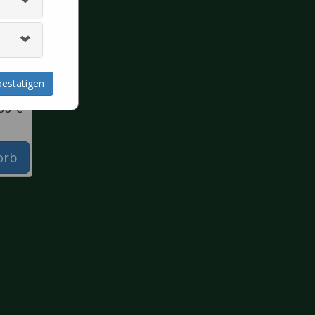
estätigen
00 €