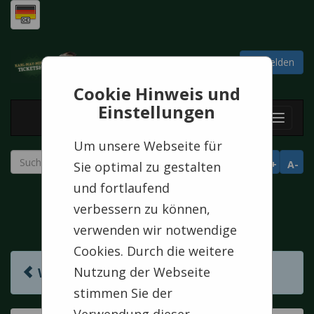
Warenkorb
Anmelden
0
Artikel
Cookie Hinweis und
Einstellungen
Toggl
navig
Um unsere Webseite für
A+
A-
Sie optimal zu gestalten
und fortlaufend
verbessern zu können,
verwenden wir notwendige
Cookies. Durch die weitere
Nutzung der Webseite
Weiter einkaufen
stimmen Sie der