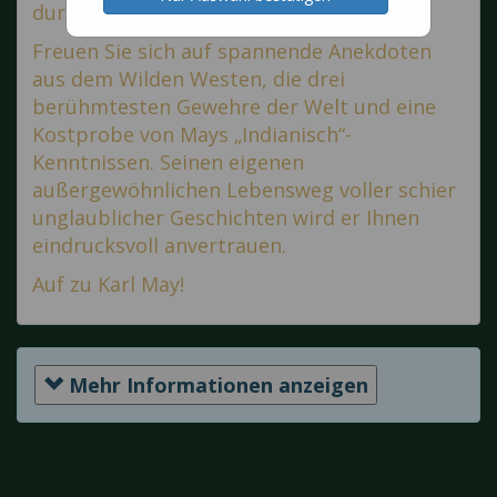
durch sein einzigartiges Museum.
Freuen Sie sich auf spannende Anekdoten
aus dem Wilden Westen, die drei
berühmtesten Gewehre der Welt und eine
Kostprobe von Mays „Indianisch“-
Kenntnissen. Seinen eigenen
außergewöhnlichen Lebensweg voller schier
unglaublicher Geschichten wird er Ihnen
eindrucksvoll anvertrauen.
Auf zu Karl May!
Mehr Informationen anzeigen