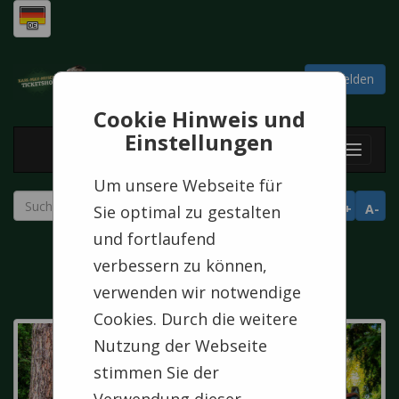
Warenkorb
Anmelden
0
Artikel
0,00 €
Cookie Hinweis und
Einstellungen
Toggl
navig
Um unsere Webseite für
A+
A-
Sie optimal zu gestalten
und fortlaufend
verbessern zu können,
verwenden wir notwendige
Cookies. Durch die weitere
Nutzung der Webseite
stimmen Sie der